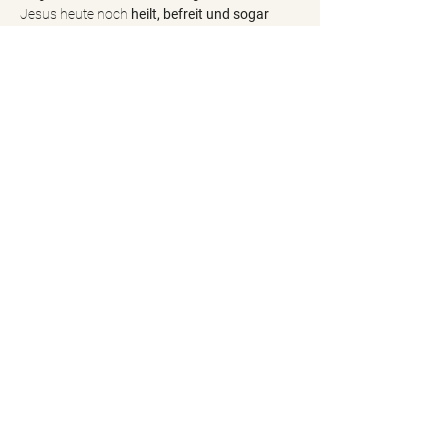
Jesus heute noch 
heilt, befreit und sogar 
Tote auferweckt
, weil Er das Leben ist und 
am Kreuz dafür bezahlt hat.
Fasse Mut – vielleicht ist genau dieser Schritt 
der Weg für dich, frei zu werden:
frei von Depression,
mehr
Teile dieses Event