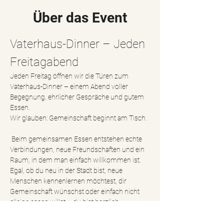
Über das Event
Vaterhaus-Dinner – Jeden 
Freitagabend
Jeden Freitag öffnen wir die Türen zum 
Vaterhaus-Dinner – einem Abend voller 
Begegnung, ehrlicher Gespräche und gutem 
Essen.
Wir glauben: Gemeinschaft beginnt am Tisch.
 Beim gemeinsamen Essen entstehen echte 
Verbindungen, neue Freundschaften und ein 
Raum, in dem man einfach willkommen ist.
Egal, ob du neu in der Stadt bist, neue 
Menschen kennenlernen möchtest, dir 
Gemeinschaft wünschst oder einfach nicht 
alleine essen willst – du bist herzlich 
eingeladen. Du musst kein Teil unserer 
Gemeinde sein. Jeder ist willkommen.