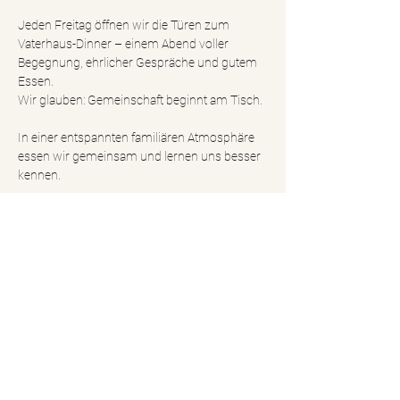
Jeden Freitag öffnen wir die Türen zum 
Vaterhaus-Dinner – einem Abend voller 
Begegnung, ehrlicher Gespräche und gutem 
Essen.
Wir glauben: Gemeinschaft beginnt am Tisch.
In einer entspannten familiären Atmosphäre 
essen wir gemeinsam und lernen uns besser 
kennen.
Egal, ob du neu in der Stadt bist, neue 
Menschen kennenlernen möchtest, dir 
Gemeinschaft wünschst oder einfach nicht 
alleine essen willst – du bist herzlich 
eingeladen. 
Du musst kein Teil unserer Gemeinde sein. 
Jeder ist willkommen.
mehr