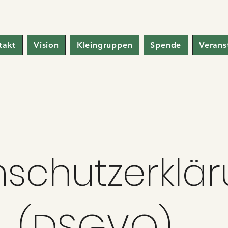
takt
Vision
Kleingruppen
Spende
Verans
schutzerklä
(DSGVO)