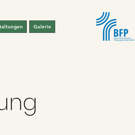
taltungen
Galerie
rung